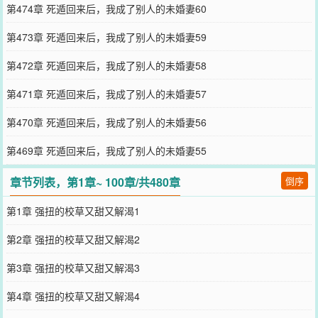
第474章 死遁回来后，我成了别人的未婚妻60
第473章 死遁回来后，我成了别人的未婚妻59
第472章 死遁回来后，我成了别人的未婚妻58
第471章 死遁回来后，我成了别人的未婚妻57
第470章 死遁回来后，我成了别人的未婚妻56
第469章 死遁回来后，我成了别人的未婚妻55
章节列表，第1章~ 100章/共480章
倒序
第1章 强扭的校草又甜又解渴1
第2章 强扭的校草又甜又解渴2
第3章 强扭的校草又甜又解渴3
第4章 强扭的校草又甜又解渴4