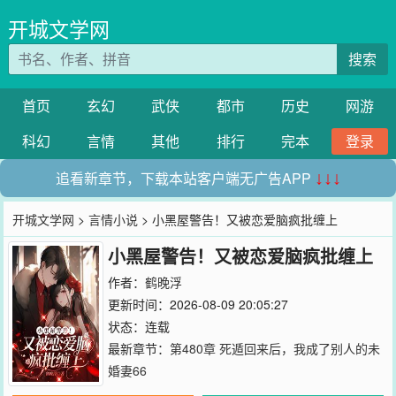
开城文学网
搜索
首页
玄幻
武侠
都市
历史
网游
科幻
言情
其他
排行
完本
登录
追看新章节，下载本站客户端无广告APP
↓↓↓
开城文学网
>
言情小说
> 小黑屋警告！又被恋爱脑疯批缠上
小黑屋警告！又被恋爱脑疯批缠上
作者：
鹤晚浮
更新时间：2026-08-09 20:05:27
状态：连载
最新章节：
第480章 死遁回来后，我成了别人的未
婚妻66