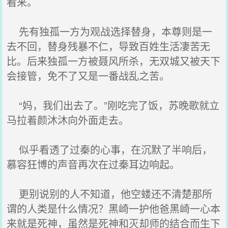
看来。
先有独孤一方为观战选择替身，本尊则是一
去不回，替身残暴不仁，导致百姓生活凄苦无
比。后来独孤一方被聂风所杀，无双城又被天下
会接管，免不了又是一番战乱之苦。
“妈，我们出去了。”刚吃完了饭，苏晚歌就立
马拉着颜沐沐向外面走去。
似乎看透了过秦的心事，在沉默了半响后，
慕容狂博的声音再次在过秦耳边响起。
更别说别的人不知道，他空蝼还不清楚那所
谓的人类是什么情况？黑崎一护他爸黑崎一心本
来就是死神，虽然是死神和灭却师的结合而生下