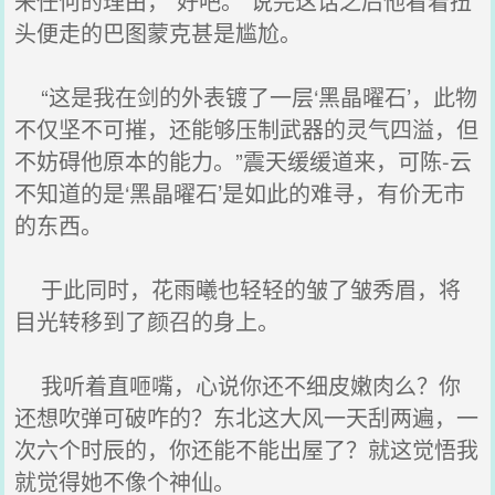
来任何的理由，“好吧。”说完这话之后他看着扭
头便走的巴图蒙克甚是尴尬。
“这是我在剑的外表镀了一层‘黑晶曜石’，此物
不仅坚不可摧，还能够压制武器的灵气四溢，但
不妨碍他原本的能力。”震天缓缓道来，可陈-云
不知道的是‘黑晶曜石’是如此的难寻，有价无市
的东西。
于此同时，花雨曦也轻轻的皱了皱秀眉，将
目光转移到了颜召的身上。
我听着直咂嘴，心说你还不细皮嫩肉么？你
还想吹弹可破咋的？东北这大风一天刮两遍，一
次六个时辰的，你还能不能出屋了？就这觉悟我
就觉得她不像个神仙。