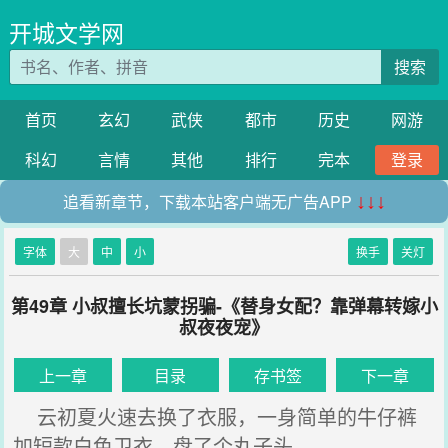
开城文学网
搜索
首页
玄幻
武侠
都市
历史
网游
科幻
言情
其他
排行
完本
登录
追看新章节，下载本站客户端无广告APP
↓↓↓
字体
大
中
小
换手
关灯
第49章 小叔擅长坑蒙拐骗-《替身女配？靠弹幕转嫁小
叔夜夜宠》
上一章
目录
存书签
下一章
云初夏火速去换了衣服，一身简单的牛仔裤
加短款白色卫衣，盘了个丸子头。