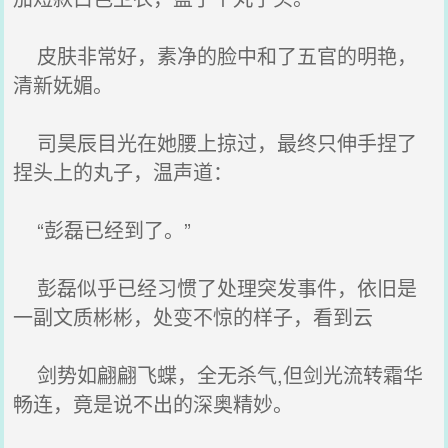
皮肤非常好，素净的脸中和了五官的明艳，
清新妩媚。
司昊辰目光在她腰上掠过，最终只伸手捏了
捏头上的丸子，温声道：
“彭磊已经到了。”
彭磊似乎已经习惯了处理突发事件，依旧是
一副文质彬彬，处变不惊的样子，看到云
剑势如翩翩飞蝶，全无杀气,但剑光流转霜华
畅连，竟是说不出的深奥精妙。