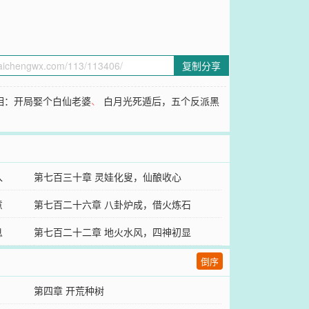
复制分享
相：开局娶个白仙老婆
、
白月光死遁后，五个反派黑
入
第七百三十章 灵娃化叟，仙酿收心
意
第七百二十六章 八卦炉成，借火炼石
息
第七百二十二章 地火水风，四神初显
倒序
第四章 开荒种树