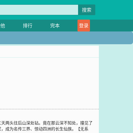
搜索
其他
排行
完本
登录
三天两头往后山深处钻。竟在那云深不知处，撞见了
家，成为名传三界、惊动四洲的长生仙族。【无系