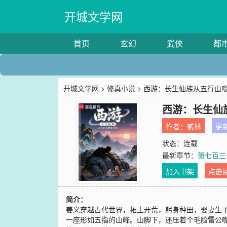
开城文学网
首页
玄幻
武侠
都
开城文学网
>
修真小说
> 西游：长生仙族从五行山
西游：长生仙
作者：
贰林
更新
状态：连载
最新章节：
第七百三
加入书架
点击
简介：
姜义穿越古代世界，拓土开荒，躬身种田，娶妻生
一座形如五指的山峰。山脚下，还压着个毛脸雷公