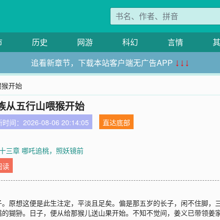
市
历史
网游
科幻
言情
追看新章节，下载本站客户端无广告APP
↓↓↓
喂猴开始
族从五行山喂猴开始
时间：2026-08-06 20:14:05
直达底部
十三章 哪吒追桃，照妖镜前
阅读
子。原想这便是此生注定，平淡且足矣。偏是那五岁的长子，闲不住脚，
嘴的猢狲。日子，便从给那猴儿送山果开始。不知不觉间，姜义已带领姜