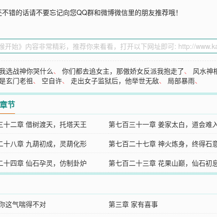
还不错的话请不要忘记向您QQ群和微博微信里的朋友推荐哦！
我选战神你哭什么
、
你们都去追女主，那傲娇女反派我抱走了
、
风水神
是玄门老祖
、
空自许
、
走出女子监狱后，他举世无敌
、
局部暴雨
、
2章节
三十二章 借树渡天，托塔天王
第七百三十一章 姜家太白，道会难
二十八章 九葫初成，灵葫化形
第七百二十七章 神火炼身，终得石
二十四章 仙石孕灵，仿制卦炉
第七百二十三章 花果山巅，仙石初
 你这气喘得不对
第三章 家有喜事