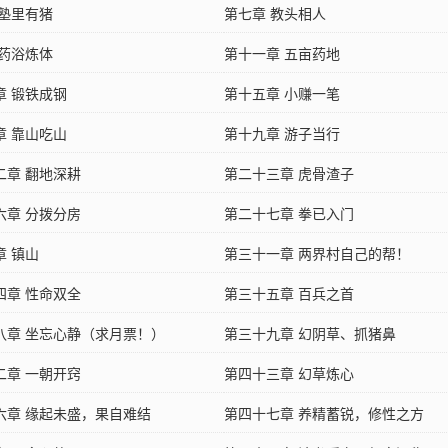
 塾里有猪
第七章 教头相人
 药浴炼体
第十一章 五亩药地
章 锻铁成钢
第十五章 小赚一笔
章 靠山吃山
第十九章 游子当行
二章 翻地深耕
第二十三章 虎骨渣子
六章 分拨分房
第二十七章 拳已入门
章 镇山
第三十一章 两界村自己的帮！
四章 性命双全
第三十五章 百兵之首
八章 坐忘心静（求月票！）
第三十九章 幻阴草、抓猪鼻
二章 一朝开窍
第四十三章 幻草炼心
六章 缘起未盛，果自难结
第四十七章 养精蓄锐，修性之方