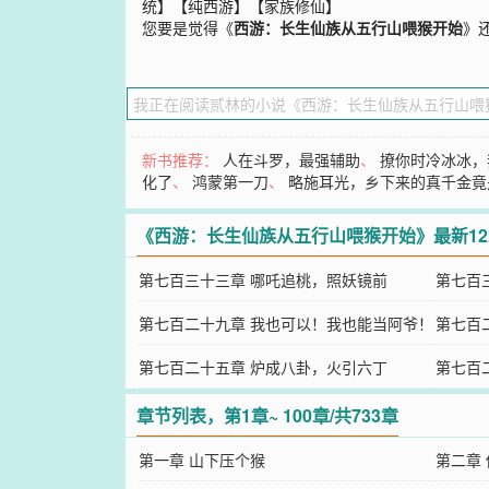
统】【纯西游】【家族修仙】
您要是觉得《
西游：长生仙族从五行山喂猴开始
》
新书推荐：
人在斗罗，最强辅助
、
撩你时冷冰冰，
化了
、
鸿蒙第一刀
、
略施耳光，乡下来的真千金竟
《西游：长生仙族从五行山喂猴开始》最新1
第七百三十三章 哪吒追桃，照妖镜前
第七百
第七百二十九章 我也可以！我也能当阿爷！
第七百
第七百二十五章 炉成八卦，火引六丁
第七百
章节列表，第1章~ 100章/共733章
第一章 山下压个猴
第二章