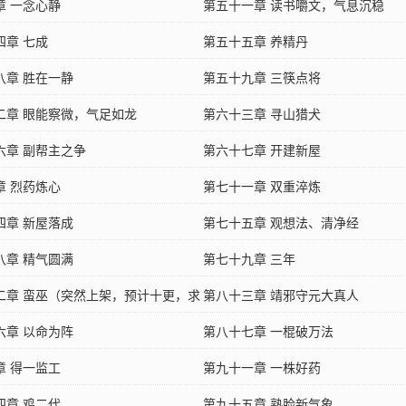
章 一念心静
第五十一章 读书嚼文，气息沉稳
四章 七成
第五十五章 养精丹
八章 胜在一静
第五十九章 三筷点将
二章 眼能察微，气足如龙
第六十三章 寻山猎犬
六章 副帮主之争
第六十七章 开建新屋
章 烈药炼心
第七十一章 双重淬炼
四章 新屋落成
第七十五章 观想法、清净经
八章 精气圆满
第七十九章 三年
二章 蛮巫（突然上架，预计十更，求
第八十三章 靖邪守元大真人
）
六章 以命为阵
第八十七章 一棍破万法
章 得一监工
第九十一章 一株好药
四章 鸡二代
第九十五章 熟脸新气象