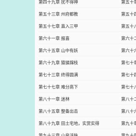
第四十九章 扰不得神
第五十
第五十三章 州府都教
第五十
第五十七章 直入三甲
第五十
第六十一章 报喜
第六十
第六十五章 山中有妖
第六十
第六十九章 猿猱蹿枝
第七十
第七十三章 终得圆满
第七十
第七十七章 难分高下
第七十
第八十一章 迷林
第八十
第八十五章 整备出击
首订！
第八十
第八十九章 田土宅地，实赏实得
第九十
第九十三章 山泉活脉
第九十