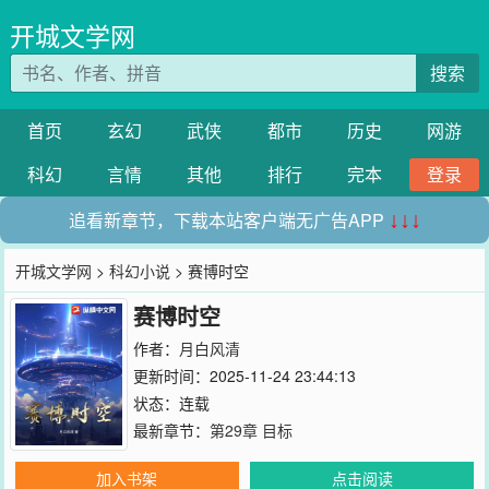
开城文学网
搜索
首页
玄幻
武侠
都市
历史
网游
科幻
言情
其他
排行
完本
登录
追看新章节，下载本站客户端无广告APP
↓↓↓
开城文学网
>
科幻小说
> 赛博时空
赛博时空
作者：
月白风清
更新时间：2025-11-24 23:44:13
状态：连载
最新章节：
第29章 目标
加入书架
点击阅读