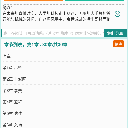
简介：
在未来的赛博时空，人类的科技走上岔路，无形的大手操控着
异能与机械的碰撞，在这场风暴中，身世成谜的凌尘即将面临
着世界的动荡……
您要是觉得《
赛博时空
》还不错的话请不要忘记向您QQ群和微博微信
复制分享
里的朋友推荐哦！
章节列表，第1章~ 30章/共30章
倒序
序章
第1章 吊坠
第2章 上城区
第3章 拳赛
第4章 返程
第5章 信件
第6章 入场