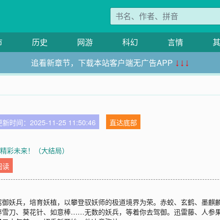
市
历史
网游
科幻
言情
追看新章节，下载本站客户端无广告APP
↓↓↓
新时间：2025-11-25 11:50:46
直达底部
：精彩未来！（大结局）
阅读
驾御妖兵，培育妖植，以攀登驭妖师的极道境界为荣。赤蛟、玄鹤、墨麒
醉雪刀、葵花针、如意棒……无数的妖兵，等着你去驾御。迅雷藤、人参