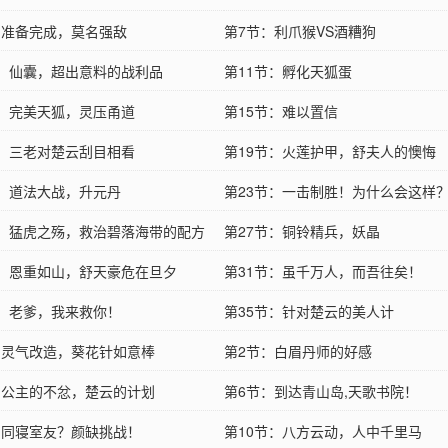
：准备完成，莫名强敌
第7节：利爪猴VS酒糟狗
节：仙囊，超出意料的战利品
第11节：孵化天狐蛋
节：完美天狐，灵压甬道
第15节：难以置信
节：三老对楚云刮目相看
第19节：火莲护甲，舒夫人的懊悔
节：道法大战，升元丹
第23节：一击制胜！为什么会这样
节：猛虎之殇，救治碧落海带的配方
第27节：铜铃精兵，妖晶
节：恩重如山，舒天豪危在旦夕
第31节：虽千万人，而吾往矣！
节：老爹，我来救你！
第35节：针对楚云的美人计
：灵气改造，葵花针如意棒
第2节：白眉丹师的好感
：公主的不忿，楚云的计划
第6节：到达青山岛,天歌书院！
：同寝室友？颜缺挑战！
第10节：八方云动，人中千里马