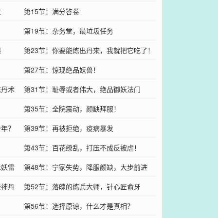
生
第15节：满分答卷
第19节：杂务堂，最垃圾任务
课
第23节：你要能炼出丹来，我就把它吃了！
第27节：惊现绝品妖兽！
炼丹术
第31节：耻辱或者伟大，绝品御妖法门
第35节：全院震动，颜缺拜服！
少年？
第39节：再被拒绝，疫病暴发
第43节：百花缭乱，打压不成反被虐！
木妖雷
第48节：宁家失势，降服颜缺，大步前进
天神丹
第52节：落魄的炼兵大师，针心匠俞牙
第56节：选择原谅，什么才是真相？