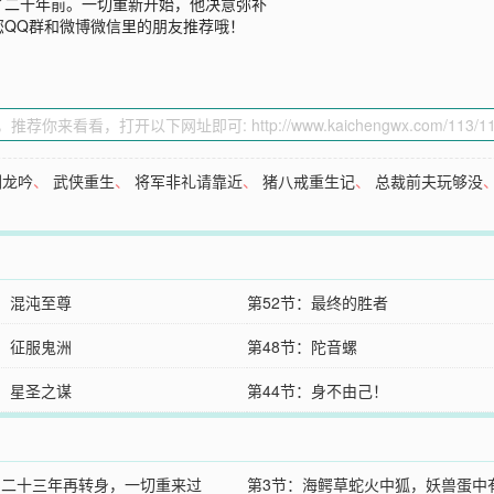
了二十年前。一切重新开始，他决意弥补
您QQ群和微博微信里的朋友推荐哦！
剑龙吟
、
武侠重生
、
将军非礼请靠近
、
猪八戒重生记
、
总裁前夫玩够没
节：混沌至尊
第52节：最终的胜者
节：征服鬼洲
第48节：陀音螺
节：星圣之谋
第44节：身不由己！
：二十三年再转身，一切重来过
第3节：海鳄草蛇火中狐，妖兽蛋中