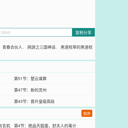
复制分享
、
青春合伙人
、
网游之三国神话
、
黑道校草的黑道校
第51节：楚云谋算
第47节：新的灵州
第43节：晋升皇级高段
倒序
有玄机
第4节：绝品天狐蛋，舒夫人的毒计