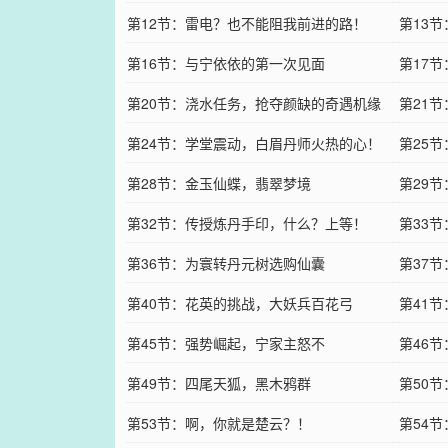
第12节：雷电？也不能阻我前进的路！
第13
第16节：与宁依依的第一次见面
第17
第20节：浇水任务，抢夺颜缺的奇遇机缘
第21
第24节：学堂震动，白眉丹师火热的心！
第25
第28节：金玉仙蝶，翡翠梦境
第29
第32节：传授炼丹手印，什么？上等！
第33
第36节：为寰转丹元树选购仙囊
第37
第40节：花英的挑战，大妖兵百花弓
第41
第45节：强势崛起，宁家主怒不
第46
第49节：四尾天狐，黑木鸦群
第50
第53节：啊，你就是楚云？！
第54