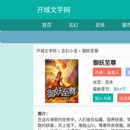
开城文学网
首页
玄幻
武侠
都
开城文学网
>
玄幻小说
> 御妖至尊
御妖至尊
作者：
蛊真人
更
状态：完本
最新章节：
第54节
加入书架
点击
简介：
在这片神奇的世界中，人们身负仙囊，驭养妖兽，
数的妖兽，天上地下，海底山川，等着你去收服。