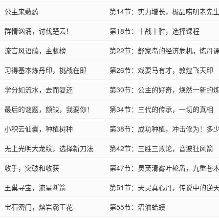
节：公主来敷药
第14节：实力增长，极品唠叨老先
节：群情汹涌，讨伐楚云！
第18节：十战十胜，选择课程
节：流言风语藤，主藤榜
第22节：舒家岛的经济危机，炼丹
节：习得基本炼丹印，挑战在即
第26节：戏耍马有才，敦煌飞天印
节：学分如流水，去而复还
第30节：公主的好奇，焕然一新的
节：最后的谜题，颜缺，我要你！
第34节：三代的传承，一切的真相
节：小积云仙囊，种植树种
第38节：成功种植，冲击修为！多
节：无上光明大龙纹，选择新刀法
第42节：三胜三败论，音波狂风箭
节：收手，突破和收获
第47节：灵芙清雾叶轮盾，九重苍
节：王巢寻宝，流星断箭
第51节：天灵真心丹，传说中的逆
节：宝石密门，熔岩霸王花
第55节：沼油蛤蟆