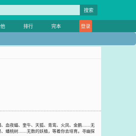
搜索
其他
排行
完本
登录
麟、血夜蝠、奎牛、天狐、青鸾、火凤、金鹏……无
果、蟠桃树……无数的妖植，等着你去培育。寻幽探