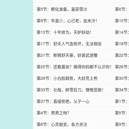
第5节：孵化准备，喜获雪沙
第6节
第9节：年虽少，心已老，血未冷！
第10
第13节：十年修为，天妒妖劫！
第14
第17节：舒夫人气急败坏，无法相信
第18
第21节：断臂舒天豪，妖兽武道蟹
第22
第25节：还敢嚣张？揍得你妈都不认识你！
第26
第29节：小白脸趋势，大妖荒土熊
第30
第33节：壮哉，醉雪狂刀，慷慨悲歌！
第34
第37节：直接拒绝，父子一心
第1节
第4节：男男之吻？
第5节
第8节：心灵蜕变，各方关注
第9节