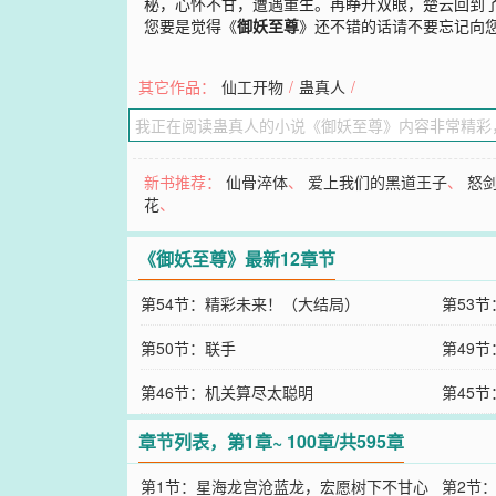
秘，心怀不甘，遭遇重生。再睁开双眼，楚云回到
您要是觉得《
御妖至尊
》还不错的话请不要忘记向
其它作品：
仙工开物
/
蛊真人
/
新书推荐：
仙骨淬体
、
爱上我们的黑道王子
、
怒
花
、
《御妖至尊》最新12章节
第54节：精彩未来！（大结局）
第53
第50节：联手
第49
第46节：机关算尽太聪明
第45
章节列表，第1章~ 100章/共595章
第1节：星海龙宫沧蓝龙，宏愿树下不甘心
第2节