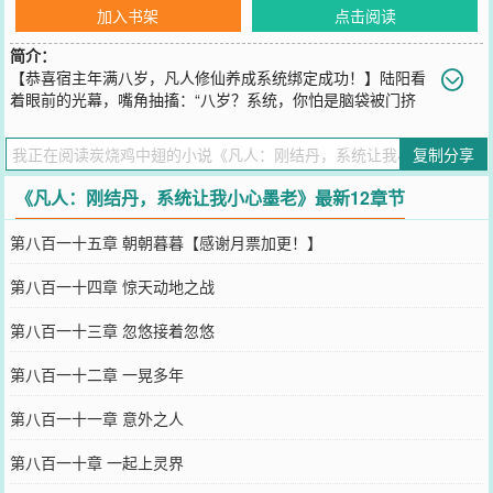
加入书架
点击阅读
简介：
【恭喜宿主年满八岁，凡人修仙养成系统绑定成功！】陆阳看
着眼前的光幕，嘴角抽搐：“八岁？系统，你怕是脑袋被门挤
了，我都结丹了能是八岁？”【任务：墨老居心不仁，意欲夺舍你或师
兄韩立，活下去！】“呵，一个炼气期都摸不到边的渣渣？他夺舍的念
复制分享
头刚冒，本座吹口气就能镇压。”【任务：拯救张铁沦为傀儡的厄
命！】“张铁倒是可惜了，随手救一救也行。”【任务：联手韩立、厉
《凡人：刚结丹，系统让我小心墨老》最新12章节
飞雨，覆灭野狼帮！】【任务：败金光上人，威震七玄门！】……“结
丹期大佬陪你们玩过家家？就算从飞剑上跳下去，本座也——”【任务
第八百一十五章 朝朝暮暮【感谢月票加更！】
奖励：青元剑诀全本、九曲灵参丹、梵圣真魔功、通天灵宝、真龙精
血、仙器…】陆阳瞬间上演川剧变脸，笑容可掬：“系统，你看人真
第八百一十四章 惊天动地之战
准！”“没错，我陆阳，刚满八岁，正是需要‘养成’的好时候！”摸着下巴
畅想未来，陆阳嘴角的弧度JK都压不住：“让我成仙长生，即便左拥梅
第八百一十三章 忽悠接着忽悠
凝，右抱宋玉，我也愿意啊！”……陆阳，穿越者，熟知剧情，携着不
太聪明的系统，一路碾压，带飞韩立，爽薅奖励，弥补原著遗憾。
第八百一十二章 一晃多年
——修仙嘛，本来就该轻松快乐才对。
您要是觉得《
凡人：刚结丹，系统让我小心墨老
》还不错的话请不要
第八百一十一章 意外之人
忘记向您QQ群和微博微信里的朋友推荐哦！
第八百一十章 一起上灵界