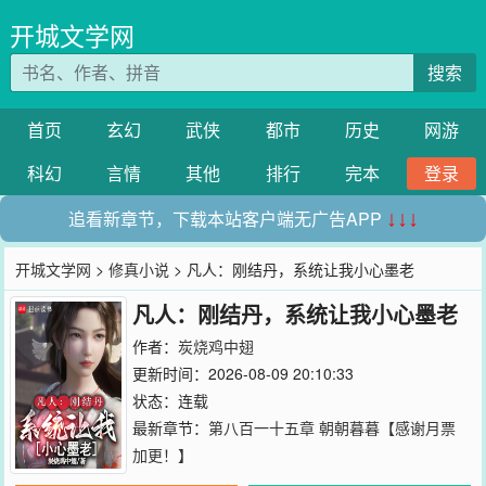
开城文学网
搜索
首页
玄幻
武侠
都市
历史
网游
科幻
言情
其他
排行
完本
登录
追看新章节，下载本站客户端无广告APP
↓↓↓
开城文学网
>
修真小说
> 凡人：刚结丹，系统让我小心墨老
凡人：刚结丹，系统让我小心墨老
作者：
炭烧鸡中翅
更新时间：2026-08-09 20:10:33
状态：连载
最新章节：
第八百一十五章 朝朝暮暮【感谢月票
加更！】