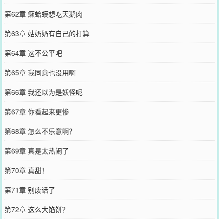
第62章 癞蛤蟆想吃天鹅肉
第63章 姑奶奶有自己的打算
第64章 这不公平吧
第65章 我同意也没用啊
第66章 我还以为是妖怪呢
第67章 你看起来更惨
第68章 怎么不乐意啊？
第69章 真是太热闹了
第70章 真甜！
第71章 别废话了
第72章 这么大馅饼？