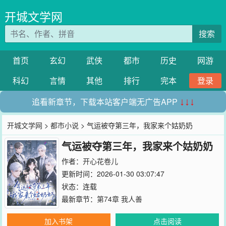
开城文学网
搜索
首页
玄幻
武侠
都市
历史
网游
科幻
言情
其他
排行
完本
登录
追看新章节，下载本站客户端无广告APP
↓↓↓
开城文学网
>
都市小说
> 气运被夺第三年，我家来个姑奶奶
气运被夺第三年，我家来个姑奶奶
作者：
开心花卷儿
更新时间：2026-01-30 03:07:47
状态：连载
最新章节：
第74章 我人善
加入书架
点击阅读