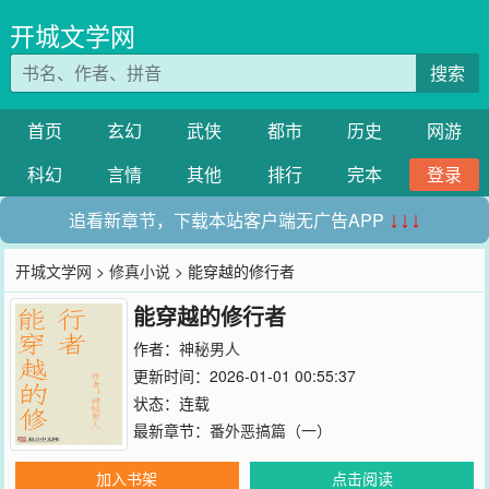
开城文学网
搜索
首页
玄幻
武侠
都市
历史
网游
科幻
言情
其他
排行
完本
登录
追看新章节，下载本站客户端无广告APP
↓↓↓
开城文学网
>
修真小说
> 能穿越的修行者
能穿越的修行者
作者：
神秘男人
更新时间：2026-01-01 00:55:37
状态：连载
最新章节：
番外恶搞篇（一）
加入书架
点击阅读