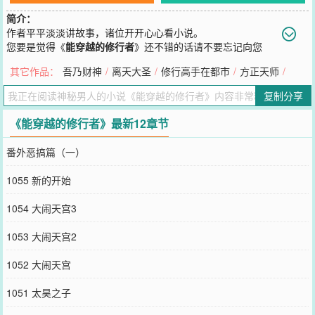
简介：
作者平平淡淡讲故事，诸位开开心心看小说。
您要是觉得《
能穿越的修行者
》还不错的话请不要忘记向您
QQ群和微博微信里的朋友推荐哦！
其它作品：
吾乃财神
/
离天大圣
/
修行高手在都市
/
方正天师
/
复制分享
《能穿越的修行者》最新12章节
番外恶搞篇（一）
1055 新的开始
1054 大闹天宫3
1053 大闹天宫2
1052 大闹天宫
1051 太昊之子