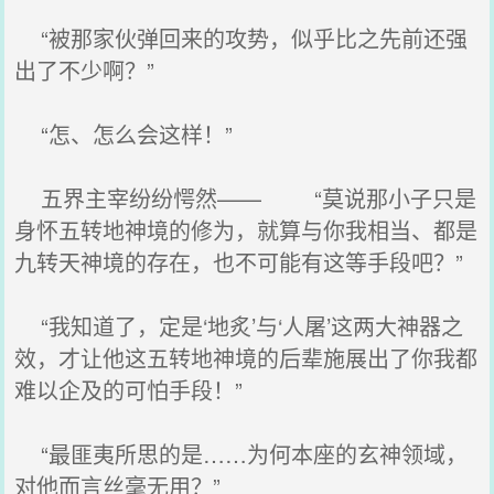
“被那家伙弹回来的攻势，似乎比之先前还强
出了不少啊？”
“怎、怎么会这样！”
五界主宰纷纷愕然—— “莫说那小子只是
身怀五转地神境的修为，就算与你我相当、都是
九转天神境的存在，也不可能有这等手段吧？”
“我知道了，定是‘地炙’与‘人屠’这两大神器之
效，才让他这五转地神境的后辈施展出了你我都
难以企及的可怕手段！”
“最匪夷所思的是……为何本座的玄神领域，
对他而言丝毫无用？”