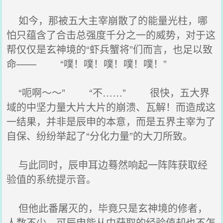
如今，那被五大主宰崩散了的能量光柱，哪
怕只蕴含了合击总强度千分之一的威势，对于这
帮仅仅是玄神境的“虾兵蟹将”们而言，也足以致
命—— “噗！噗！噗！噗！噗！”
“呃啊～～” “不……” 很快，五大界
域的中坚力量大片大片的崩溃、瓦解！而造成这
一结果，并非是辰申的本意，而是五界主宰为了
自保、纷纷举起了“分化力量”的大刀所致。
与此同时，辰申耳边蓦然响起一阵阵获取经
验值的系统提示音。
但他此番屠灭的，毕竟只是玄神境的修者，
人数不少，可辰申能从中获取的经验值却也不怎