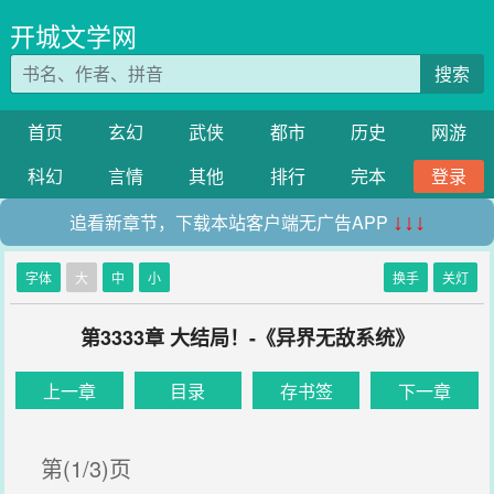
开城文学网
搜索
首页
玄幻
武侠
都市
历史
网游
科幻
言情
其他
排行
完本
登录
追看新章节，下载本站客户端无广告APP
↓↓↓
字体
大
中
小
换手
关灯
第3333章 大结局！-《异界无敌系统》
上一章
目录
存书签
下一章
第(1/3)页