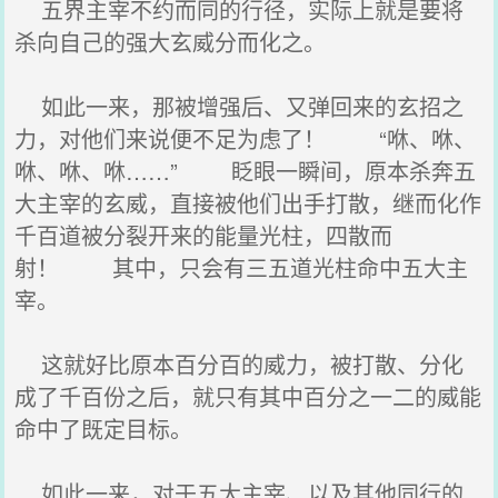
五界主宰不约而同的行径，实际上就是要将
杀向自己的强大玄威分而化之。
如此一来，那被增强后、又弹回来的玄招之
力，对他们来说便不足为虑了！ “咻、咻、
咻、咻、咻……” 眨眼一瞬间，原本杀奔五
大主宰的玄威，直接被他们出手打散，继而化作
千百道被分裂开来的能量光柱，四散而
射！ 其中，只会有三五道光柱命中五大主
宰。
这就好比原本百分百的威力，被打散、分化
成了千百份之后，就只有其中百分之一二的威能
命中了既定目标。
如此一来，对于五大主宰、以及其他同行的