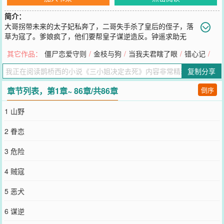
简介：
大哥拐带未来的太子妃私奔了，二哥失手杀了皇后的侄子，落
草为寇了。爹娘疯了，他们要帮皇子谋逆造反。钟遥求助无
门，把他们家可能的结局设想了好多遍，觉得还不如在悲惨厄运到来
其它作品：
僵尸恋爱守则
/
金枝与狗
/
当我夫君瞎了眼
/
错心记
/
之前，先一步去死。反正都要死了，所以那日她毫不犹豫地替一个陌
生男人挡了剑。结果——她没死成？对方是出征归来的帝王心腹、永
复制分享
安侯府世子？他要报恩？！钟遥决定再努力一把，若是这样还不行，
她再去死。.谢迟被人缠上了。那个意外救了他一命的姑娘张口就是：
章节列表，第1章~ 86章/共86章
倒序
“我大哥糊涂……”“我二哥糊涂……”“我爹娘糊涂……”但凡他敢说一个
“不”字，对方就眼圈一红，哭啼着说要去死。谢迟觉得当初主动说要
1 山野
报恩的自己才是真正的糊涂。后来事情解决，姑娘笑眼盈盈地拉着他
的袖口说：“我就知道你一定有办法，谢世子，你真是个好人。”谢迟
2 眷恋
看她一眼，又看一眼，心说也不一定。1、哭唧唧软妹*坏脾气男主。
2、女主找到希望后一直在积极生活，希望大家也都积极向上，大家都
3 危险
有明媚的未来。3、恋爱文，【非女强】，【非大女主事业爽文】。
———————预收甜文《和亲郡主被掳后》，文案如下：奉旨和亲
4 贼寇
的清宁郡主被劫了。劫走郡主的人据说是蛮族叛军首领，身姿矫健，
来去如风，行动中总带点儿野蛮，但并不如传言中那么粗俗。只是脸
5 恶犬
上总是覆着骇人的面具，让人看不到真实面容。他管郡主叫“小美
人”，最常与郡主说的有两句话：“和亲前有意中人吗？”“笑一笑，我就
6 谋逆
送你回中原。”郡主冷脸相对，宁死也不肯屈服。.被劫的第三个月，蛮