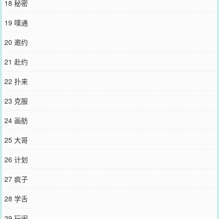
18 秘密
19 噗通
20 邀约
21 赴约
22 扑来
23 克服
24 画舫
25 大哥
26 计划
27 疯子
28 学舌
29 玩闹