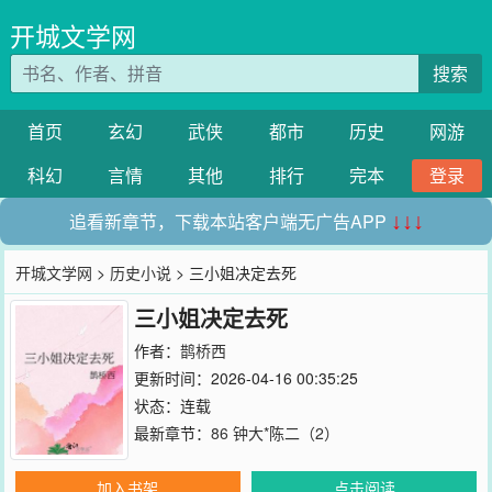
开城文学网
搜索
首页
玄幻
武侠
都市
历史
网游
科幻
言情
其他
排行
完本
登录
追看新章节，下载本站客户端无广告APP
↓↓↓
开城文学网
>
历史小说
> 三小姐决定去死
三小姐决定去死
作者：
鹊桥西
更新时间：2026-04-16 00:35:25
状态：连载
最新章节：
86 钟大*陈二（2）
加入书架
点击阅读