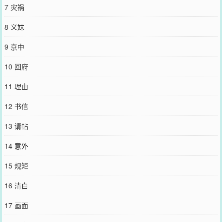
族大乱，霜月被人暗中送回中原，误打误撞进了瑞亲王府。王府夫人
7 灾祸
对她很好，道：“你与我儿定有婚约，若非他自幼就被师傅带去云游四
方，你们早该成婚了……你只管当这是自己家，不必拘束。”霜月惶
8 义妹
恐。霜月有个秘密。其实她不是清宁郡主，她是假冒郡主的身份，替
她去和亲的。
9 京中
您要是觉得《
三小姐决定去死
》还不错的话请不要忘记向您QQ群和微
博微信里的朋友推荐哦！
10 回府
11 理由
12 书信
13 请帖
14 意外
15 规矩
16 清白
17 画面