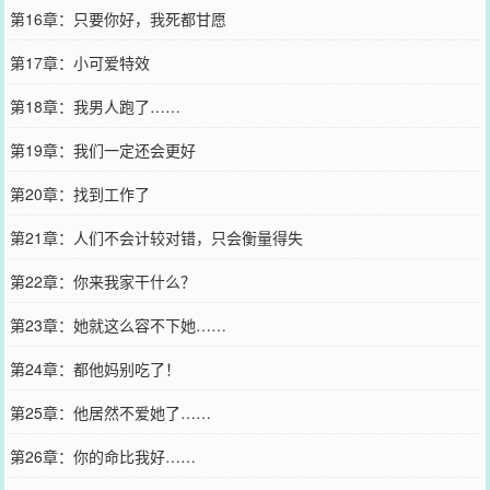
第16章：只要你好，我死都甘愿
第17章：小可爱特效
第18章：我男人跑了……
第19章：我们一定还会更好
第20章：找到工作了
第21章：人们不会计较对错，只会衡量得失
第22章：你来我家干什么？
第23章：她就这么容不下她……
第24章：都他妈别吃了！
第25章：他居然不爱她了……
第26章：你的命比我好……