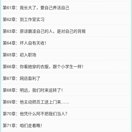
第61章：我长大了，要自己养活自己
第62章：到工作室实习
第63章：原谅霸凌自己的人，是对自己的背叛
第64章：坏人自有天收！
第65章：初入职场
第66章：你看她穿的衣服，跟个小学生一样！
第67章：网店盈利了
第68章：明远，我们时来运转了！
第69章：他主动把员工送上门来……
第70章：他凭什么阿不把我们当人？
第71章：咱们走着瞧！