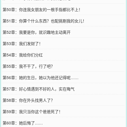
第50章：你连我女朋友的一根手指都比不上！
第51章：你算个什么东西？也配挑剔我的女儿！
第52章：我要是你，就识趣地主动离开
第53章：我们发财了！
第54章：我给你们分红
第55章：我不干了，行了吧？
第56章：她的生日，她以为他还记得呢……
第57章：好心情遇到不好的人，实在晦气
第58章：你在外头找男人了？
第59章：我只当你这个爸爸死了！
第60章：她后悔了……