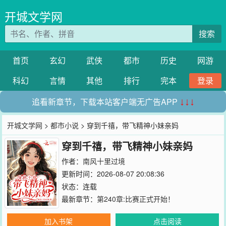
开城文学网
搜索
首页
玄幻
武侠
都市
历史
网游
科幻
言情
其他
排行
完本
登录
追看新章节，下载本站客户端无广告APP
↓↓↓
开城文学网
>
都市小说
> 穿到千禧，带飞精神小妹亲妈
穿到千禧，带飞精神小妹亲妈
作者：
南风十里过境
更新时间：2026-08-07 20:08:36
状态：连载
最新章节：
第240章:比赛正式开始！
加入书架
点击阅读