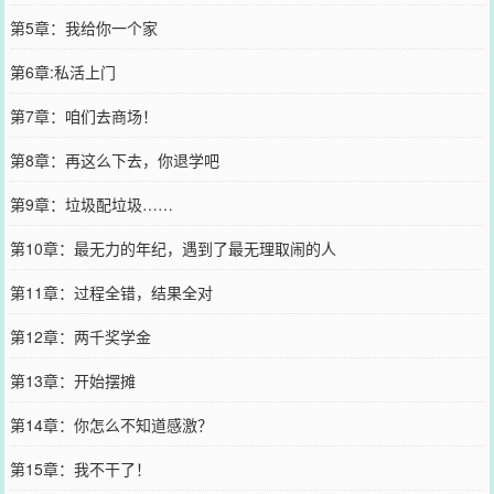
第5章：我给你一个家
第6章:私活上门
第7章：咱们去商场！
第8章：再这么下去，你退学吧
第9章：垃圾配垃圾……
第10章：最无力的年纪，遇到了最无理取闹的人
第11章：过程全错，结果全对
第12章：两千奖学金
第13章：开始摆摊
第14章：你怎么不知道感激？
第15章：我不干了！