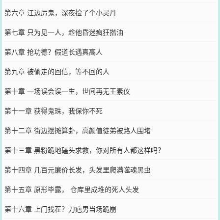
第六章 江边厉鬼，深夜捡了个小灵丹
第七章 只为见一人，趁他昏迷疯狂揩油
第八章 抢功德？假道长遇真高人
第九章 被偷走的回信，等不回的人
第十章 一场误会误一生，世间再无王素仪
第十一章 获得鬼珠，我保你不死
第十二章 街边摆摊算卦，高颜值徒弟被路人围堵
第十三章 黑粉跪地磕头求救，你对所有人都这样吗？
第十四章 几百元廉价长发，头发里爬满噬魂黑虫
第十五章 原形毕露， 仓库里成堆的死人头发
第十六章 上门找茬？刀疤男当场跪崩