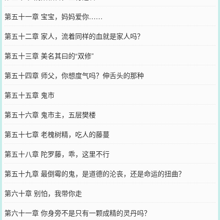
第五十一章 宝宝，妈妈爱你……
第五十二章 家人，流着同样的血就是家人吗？
第五十三章 美名其曰的“双修”
第五十四章 师父，你想度气吗？伸舌头的那种
第五十五章 鬼市
第五十六章 鬼市主，五层樊楼
第五十七章 老槐树精，吃人的藤蔓
第五十八章 陀罗藤，乖，这里不行
第五十九章 最倒霉的鬼，是道德的沦丧，还是命运的扭曲？
第六十章 别怕，我带你走
第六十一章 你身旁不是只有一颗成精的灵丹吗？