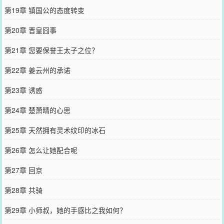
第19章 镇国公的态度转变
第20章 晋皇囧事
第21章 您要保誉王太子之位？
第22章 姜云州的承诺
第23章 诱惑
第24章 楚萧晴的心思
第25章 天然拥有灵术纹印的冰石
第26章 怎么让她配合呢
第27章 回京
第28章 共骑
第29章 小师叔，她的手感比之我如何？