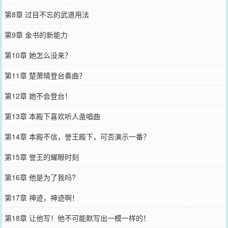
第8章 过目不忘的武道用法
第9章 金书的新能力
第10章 她怎么没来？
第11章 楚萧晴登台奏曲？
第12章 她不会登台！
第13章 本殿下喜欢听人彘唱曲
第14章 本殿不信，誉王殿下，可否演示一番？
第15章 誉王的耀眼时刻
第16章 他是为了我吗?
第17章 神迹，神迹啊！
第18章 让他写！他不可能默写出一模一样的！