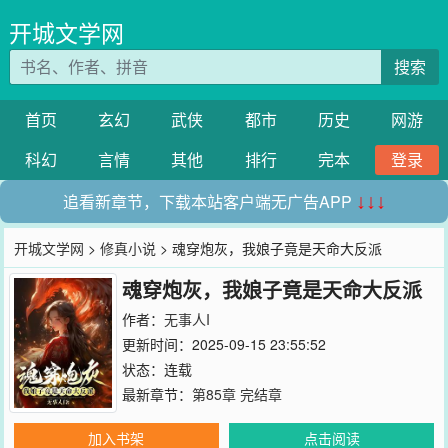
开城文学网
搜索
首页
玄幻
武侠
都市
历史
网游
科幻
言情
其他
排行
完本
登录
追看新章节，下载本站客户端无广告APP
↓↓↓
开城文学网
>
修真小说
> 魂穿炮灰，我娘子竟是天命大反派
魂穿炮灰，我娘子竟是天命大反派
作者：
无事人I
更新时间：2025-09-15 23:55:52
状态：连载
最新章节：
第85章 完结章
加入书架
点击阅读