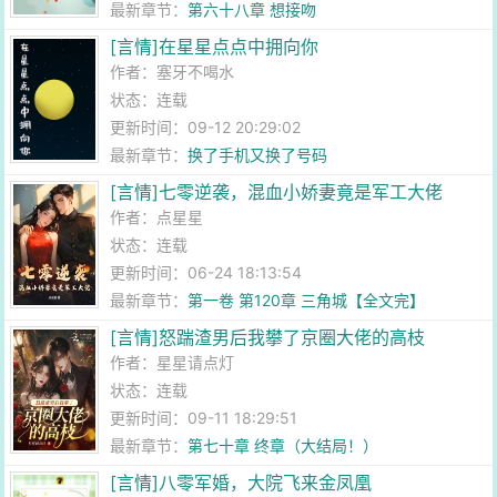
最新章节：
第六十八章 想接吻
[言情]在星星点点中拥向你
作者：
塞牙不喝水
状态：连载
更新时间：09-12 20:29:02
最新章节：
换了手机又换了号码
[言情]七零逆袭，混血小娇妻竟是军工大佬
作者：
点星星
状态：连载
更新时间：06-24 18:13:54
最新章节：
第一卷 第120章 三角城【全文完】
[言情]怒踹渣男后我攀了京圈大佬的高枝
作者：
星星请点灯
状态：连载
更新时间：09-11 18:29:51
最新章节：
第七十章 终章（大结局！）
[言情]八零军婚，大院飞来金凤凰