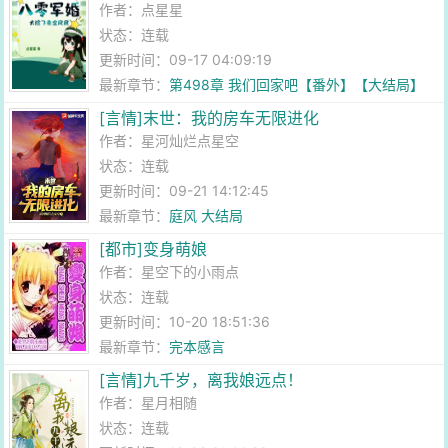
作者：
点星星
状态：连载
更新时间：09-17 04:09:19
最新章节：
第498章 我们回家吧【番外】【大结局】
[言情]末世：我的房车无限进化
作者：
星河灿烂点星空
状态：连载
更新时间：09-21 14:12:45
最新章节：
庭风 大结局
[都市]变身萌娘
作者：
星空下的小雨点
状态：连载
更新时间：10-20 18:51:36
最新章节：
完本感言
[言情]九千岁，离我娘远点！
作者：
星月相随
状态：连载